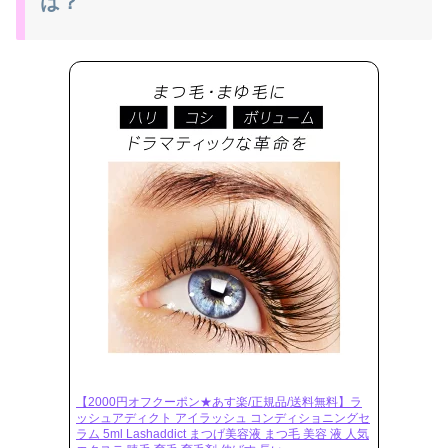
は？
【2000円オフクーポン★あす楽/正規品/送料無料】ラ
ッシュアディクト アイラッシュ コンディショニングセ
ラム 5ml Lashaddict まつげ美容液 まつ毛 美容 液 人気