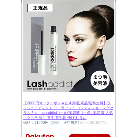
【2000円オフクーポン★あす楽/正規品/送料無料】ラ
ッシュアディクト アイラッシュ コンディショニングセ
ラム 5ml Lashaddict まつげ美容液 まつ毛 美容 液 人気
エクステ 睫毛 育毛 育毛剤 伸ばす 長い
価格：11000円（税込、送料無料)
(2021/8/15時点)