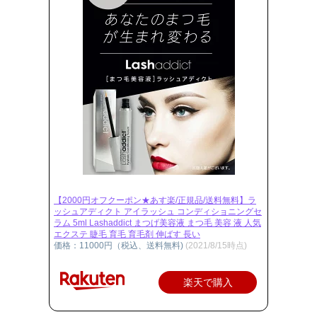
【2000円オフクーポン★あす楽/正規品/送料無料】ラ
ッシュアディクト アイラッシュ コンディショニングセ
ラム 5ml Lashaddict まつげ美容液 まつ毛 美容 液 人気
エクステ 睫毛 育毛 育毛剤 伸ばす 長い
価格：11000円（税込、送料無料)
(2021/8/15時点)
楽天で購入