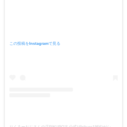
この投稿をInstagramで見る
りくろーおじさんの店RIKURO’S 公式(@rikuro1956)がシェアした投稿