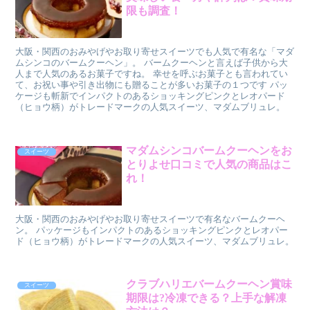
限も調査！
大阪・関西のおみやげやお取り寄せスイーツでも人気で有名な「マダ
ムシンコのバームクーヘン」。 バームクーヘンと言えば子供から大
人まで人気のあるお菓子ですね。 幸せを呼ぶお菓子とも言われてい
て、お祝い事や引き出物にも贈ることが多いお菓子の１つです パッ
ケージも斬新でインパクトのあるショッキングピンクとレオパード
（ヒョウ柄）がトレードマークの人気スイーツ、マダムブリュレ。
マダムシンコバームクーヘンをお
スイーツ
とりよせ口コミで人気の商品はこ
れ！
大阪・関西のおみやげやお取り寄せスイーツで有名なバームクーヘ
ン。 パッケージもインパクトのあるショッキングピンクとレオパー
ド（ヒョウ柄）がトレードマークの人気スイーツ、マダムブリュレ。
クラブハリエバームクーヘン賞味
スイーツ
期限は?冷凍できる？上手な解凍