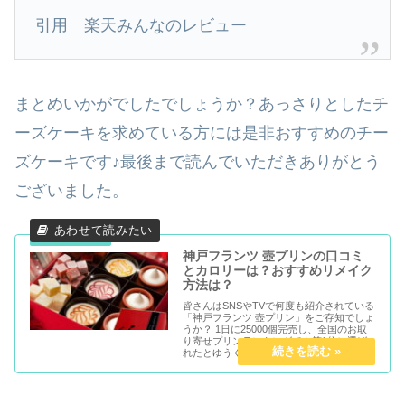
引用 楽天みんなのレビュー
まとめいかがでしたでしょうか？あっさりとしたチ
ーズケーキを求めている方には是非おすすめのチー
ズケーキです♪最後まで読んでいただきありがとう
ございました。
神戸フランツ 壺プリンの口コミ
とカロリーは？おすすめリメイク
方法は？
皆さんはSNSやTVで何度も紹介されている
「神戸フランツ 壺プリン」をご存知でしょ
うか？ 1日に25000個完売し、全国のお取
り寄せプリンランキングでも第1位に選ば
れたとゆうくらいの 超人気のプリン♪味が
いいのはもちろん、見た目も可愛くおしゃ
れで、ギフトに喜ばれること間違いありま
せん。 今回は神戸フランツ 壺プリン口コ
ミとカロリーまた、おすすめリメイク方法