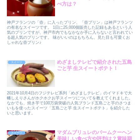
べ方は？
神戸フランツの「壺」に入ったプリン、「壺プリン」は神戸フランツ
の有名なスイーツです。 1日に25,000個販売した記録もあるという人
気のプリンですが、神戸市内でもなかなか手に入らないと言われてい
る超人気のプリンです。 味がいいのはもちろん、見た目も可愛くお
しゃれな壺プリン♪
めざましテレビで紹介された五島
スイーツ
ごと芋 生スイートポテト！
2021年10月4日のフジテレビ系列「めざましテレビ」のイマドキで大
幡しえりさんがホクホクお芋スイーツについてを教えてくれました。
なかでも、焼き芋で100万袋突破の人気ブランド五島ごと芋のさつま
いもを使ったスイーツ「五島ごと芋 生スイートポテト」を紹介した
いと思います。
マダムブリュレのバームクーヘン
スイーツ
美味しい食べ方や評判は？賞味期