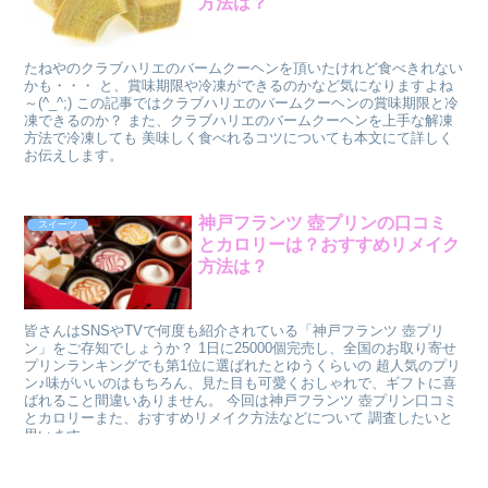
方法は？
たねやのクラブハリエのバームクーヘンを頂いたけれど食べきれない
かも・・・ と、賞味期限や冷凍ができるのかなど気になりますよね
～(^_^;) この記事ではクラブハリエのバームクーヘンの賞味期限と冷
凍できるのか？ また、クラブハリエのバームクーヘンを上手な解凍
方法で冷凍しても 美味しく食べれるコツについても本文にて詳しく
お伝えします。
神戸フランツ 壺プリンの口コミ
スイーツ
とカロリーは？おすすめリメイク
方法は？
皆さんはSNSやTVで何度も紹介されている「神戸フランツ 壺プリ
ン」をご存知でしょうか？ 1日に25000個完売し、全国のお取り寄せ
プリンランキングでも第1位に選ばれたとゆうくらいの 超人気のプリ
ン♪味がいいのはもちろん、見た目も可愛くおしゃれで、ギフトに喜
ばれること間違いありません。 今回は神戸フランツ 壺プリン口コミ
とカロリーまた、おすすめリメイク方法などについて 調査したいと
思います。