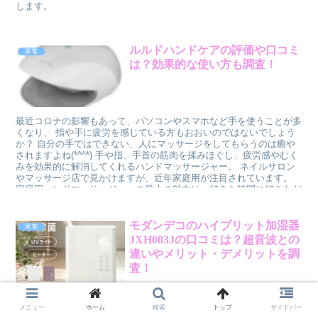
します。
ルルドハンドケアの評価や口コミ
家電
は？効果的な使い方も調査！
最近コロナの影響もあって、パソコンやスマホなど手を使うことが多
くなり、 指や手に疲労を感じている方もおおいのではないでしょう
か？ 自分の手ではできない、人にマッサージをしてもらうのは癒や
されますよね(*^^*) 手や指、手首の筋肉を揉みほぐし、疲労感やむく
みを効果的に解消してくれるハンドマッサージャー。 ネイルサロン
やマッサージ店で見かけますが、近年家庭用が注目されています。
家庭用ハンドマッサージャーの最大の魅力は、好きな時間に好きなだ
け、疲れが気になったときに気軽にできる点です。 ほどよい力で手
を揉みほぐしてくれると評判のアテックス ルルド ハンドケア。 今回
はルルドハンドケアの評価や口コミ、効果的な使い方についても調査
モダンデコのハイブリット加湿器
家電
したいと思います。
JXH003Jの口コミは？超音波との
違いやメリット・デメリットを調
査！
冬は乾燥するため加湿器が必需品ですね😚 一般的に最適な湿度は５
０％前後といわれています。 ４０％以下だと、人は乾燥を感じた
メニュー
ホーム
検索
トップ
サイドバー