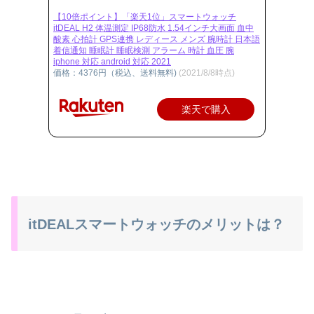
【10倍ポイント】「楽天1位」スマートウォッチ
itDEAL H2 体温測定 IP68防水 1.54インチ大画面 血中
酸素 心拍計 GPS連携 レディース メンズ 腕時計 日本語
着信通知 睡眠計 睡眠検測 アラーム 時計 血圧 腕
iphone 対応 android 対応 2021
価格：4376円（税込、送料無料)
(2021/8/8時点)
楽天で購入
itDEALスマートウォッチのメリットは？