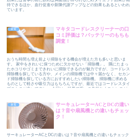
待できるほか、血行促進や新陳代謝アップなどの効果もあるといわれ
ています。
マキタコードレスクリーナーの口
家電
コミ評価は？バッテリーのもちも
調査！
おうち時間も増え前より掃除をする機会が増えた方も多いと思いま
す。 家中をきれいに保つために欠かせない「掃除機」。 隅にたまっ
たホコリやゴミまできれいに掃除できるのが魅力ですが、コードレス
掃除機を探している方や、メインの掃除機では中々届かなく、セカン
ド掃除機を探している方におすすめしたい掃除機。 掃除機に求める
ものとして軽さや吸引力はもちろんですが、最近ではコードレスタイ
プのものが多いですね。 今回は、軽量で腕への負担なくストレスが
なく掃除ができる、マキタ 充電式クリーナ CL105DWNの口コミや評
価また、バッテリーのもちなどについても調査したいと思います。
サーキュレーターACとDCの違い
家電
は？音や扇風機との違いもチェッ
ク！
サーキュレーターACとDCの違いは？音や扇風機との違いもチェック