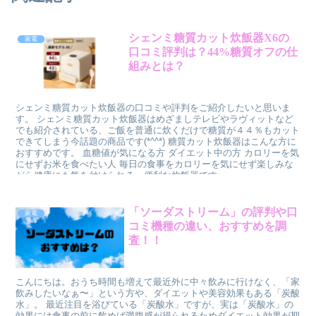
シェンミ糖質カット炊飯器X6の
家電
口コミ評判は？44%糖質オフの仕
組みとは？
シェンミ糖質カット炊飯器の口コミや評判をご紹介したいと思いま
す。 シェンミ糖質カット炊飯器はめざましテレビやラヴィットなど
でも紹介されている、ご飯を普通に炊くだけで糖質が４４％もカット
できてしまう今話題の商品です(*^^*) 糖質カット炊飯器はこんな方に
おすすめです。 血糖値が気になる方 ダイエット中の方 カロリーを気
にせずお米を食べたい人 毎日の食事をカロリーを気にせず楽しみな
がら健康にも気を付けられる、便利な炊飯器です。
「ソーダストリーム」の評判や口
家電
コミ機種の違い、おすすめを調
査！！
こんにちは。おうち時間も増えて最近外に中々飲みに行けなく、「家
飲みしたいなぁ〜」という方や、ダイエットや美容効果もある「炭酸
水」。 最近注目を浴びている「炭酸水」ですが、実は「炭酸水」の
効果には食事の前に飲めば満腹感が得られるためダイエット効果が期