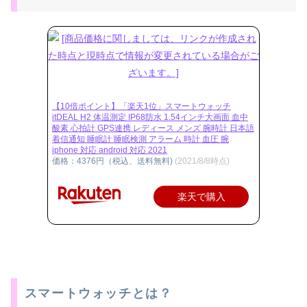
【10倍ポイント】「楽天1位」スマートウォッチ
itDEAL H2 体温測定 IP68防水 1.54インチ大画面 血中
酸素 心拍計 GPS連携 レディース メンズ 腕時計 日本語
着信通知 睡眠計 睡眠検測 アラーム 時計 血圧 腕
iphone 対応 android 対応 2021
価格：4376円（税込、送料無料)
(2021/8/8時点)
楽天で購入
スマートウォッチとは？