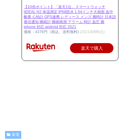
【10倍ポイント】「楽天1位」スマートウォッチ
itDEAL H2 体温測定 IP68防水 1.54インチ大画面 血中
酸素 心拍計 GPS連携 レディース メンズ 腕時計 日本語
着信通知 睡眠計 睡眠検測 アラーム 時計 血圧 腕
iphone 対応 android 対応 2021
価格：4376円（税込、送料無料)
(2021/8/8時点)
楽天で購入
家電