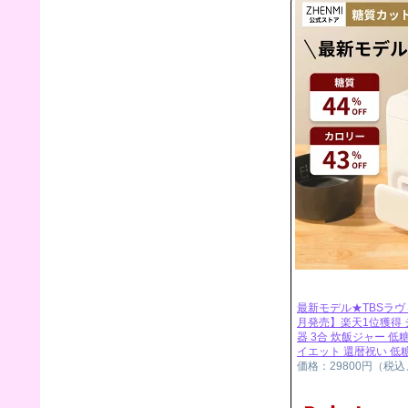
最新モデル★TBSラ
月発売】楽天1位獲得 
器 3合 炊飯ジャー 低
イエット 還暦祝い 低
価格：29800円（税