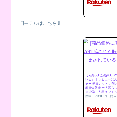
旧モデルはこちら⇓
【★楽天1位獲得★T
レビ』 】レビュー記入
ャー 糖質カット ご飯
糖質炊飯器 一人暮らし 
き 小型 1人用 ギフト
価格：29800円（税