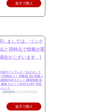
楽天で購入
Vで紹介フジテレビ『めざましテ
で特典あり！ 炊飯器 3合 炊飯ジ
の糖質約44％カット 糖質制限 低
健康 カロリー約43％OFF 早炊
 シェンミ
込、送料無料)
(2021/9/27時点)
楽天で購入