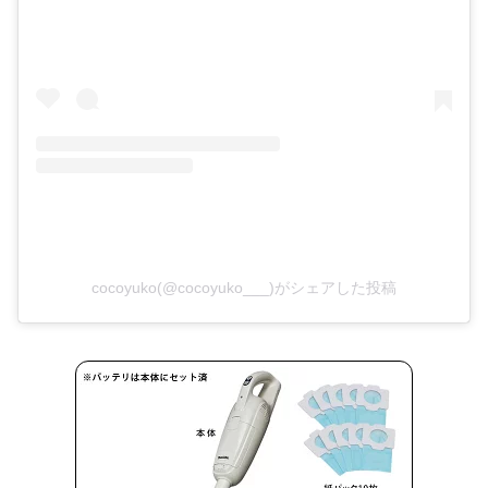
cocoyuko(@cocoyuko___)がシェアした投稿