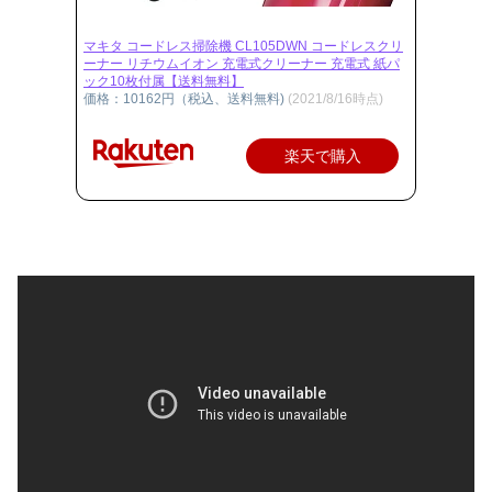
マキタ コードレス掃除機 CL105DWN コードレスクリ
ーナー リチウムイオン 充電式クリーナー 充電式 紙パ
ック10枚付属【送料無料】
価格：10162円（税込、送料無料)
(2021/8/16時点)
楽天で購入