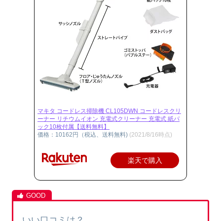
マキタ コードレス掃除機 CL105DWN コードレスクリ
ーナー リチウムイオン 充電式クリーナー 充電式 紙パ
ック10枚付属【送料無料】
価格：10162円（税込、送料無料)
(2021/8/16時点)
楽天で購入
いい口コミは？