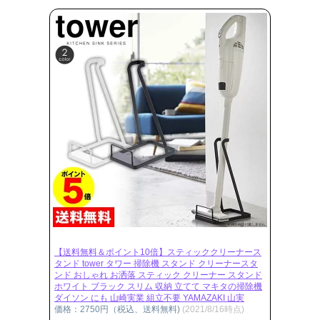
【送料無料＆ポイント10倍】スティッククリーナース
タンド tower タワー 掃除機 スタンド クリーナースタ
ンド おしゃれ お洒落 スティック クリーナー スタンド
ホワイト ブラック スリム 収納 立てて マキタの掃除機
ダイソン にも 山崎実業 組立不要 YAMAZAKI 山実
価格：2750円（税込、送料無料)
(2021/8/16時点)